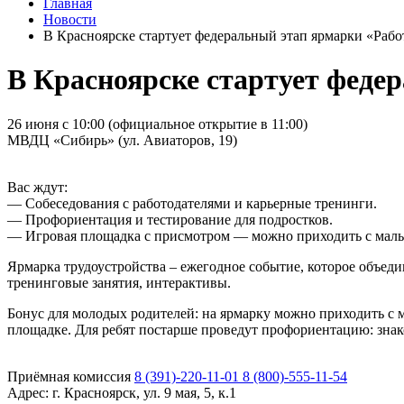
Главная
Новости
В Красноярске стартует федеральный этап ярмарки «Рабо
В Красноярске стартует феде
26 июня с 10:00 (официальное открытие в 11:00)
МВДЦ «Сибирь» (ул. Авиаторов, 19)
Вас ждут:
— Собеседования с работодателями и карьерные тренинги.
— Профориентация и тестирование для подростков.
— Игровая площадка с присмотром — можно приходить с мал
Ярмарка трудоустройства – ежегодное событие, которое объед
тренинговые занятия, интерактивы.
Бонус для молодых родителей: на ярмарку можно приходить с
площадке. Для ребят постарше проведут профориентацию: знак
Приёмная комиссия
8 (391)-220-11-01
8 (800)-555-11-54
Адрес:
г. Красноярск, ул. 9 мая, 5, к.1