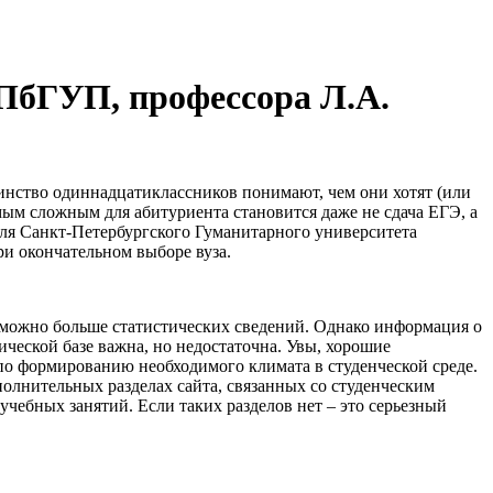
СПбГУП, профессора Л.А.
инство одиннадцатиклассников понимают, чем они хотят (или
амым сложным для абитуриента становится даже не сдача ЕГЭ, а
еля Санкт-Петербургского Гуманитарного университета
и окончательном выборе вуза.
к можно больше статистических сведений. Однако информация о
ической базе важна, но недостаточна. Увы, хорошие
по формированию необходимого климата в студенческой среде.
полнительных разделах сайта, связанных со студенческим
ебных занятий. Если таких разделов нет – это серьезный