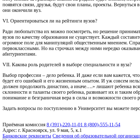
появятся связи, друзья, будут свои планы, проекты. Вернуться
они окончили вуз.
VI. Ориентироваться ли на рейтинги вузов?
Ради любопытства их можно посмотреть, но решение принимать
вузов по качеству образования не существует. Каждый составит
огромное поле для манипуляций общественным мнением. Справе
первоклассными. Но на строчках между ними нередко оказывают
абитуриентами.
VII. Какова роль родителей в выборе специальности и вуза?
Выбор профессии – дело ребенка. И даже если вам кажется, что
будет его ошибкой и его жизненным опытом. И уж совсем нельз
должен продолжить династию, а иначе….» лишают ребенка всяк
склонности и таланты своего ребенка, развивает их и таким о
понимание и безграничная вера в силы и возможности своего ре
Задать вопросы по поступлению в Университет вы можете перс
Приёмная комиссия
8 (391)-220-11-01
8 (800)-555-11-54
Адрес:
г. Красноярск, ул. 9 мая, 5, к.1
Банковские реквизиты
Сведения об образовательной организа