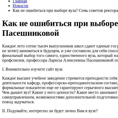
Главная
Новости
Как не ошибиться при выборе вуза? Семь советов ректо
Как не ошибиться при выборе
Пасешниковой
Каждое лето сотни тысяч выпускников школ сдают единые госу
не хотят) заниматься в будущем, и уже составили для себя спи
финальный выбор того самого, единственного вуза, который н
профсоюзов, профессора Ларисы Алексеевны Пасешниковой под
I. Внимательно изучите сайт вуза
Каждое высшее учебное заведение стремится преподнести себя 
деятельности кафедр, профессорско-преподавательском составе
формальные показатели еще не гарантируют серьезного высшег
Чем дышит вуз? Какие у него ценности? Какое место занимают 
самоуправлением, возможностями дополнительной подготовки, 
повод задуматься.
II. Подумайте, интересно ли будет лично Вам в вузе?