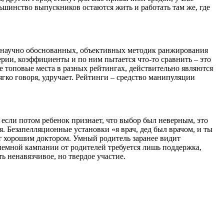
ольшинство выпускников остаются жить и работать там же, где
х научно обоснованных, объективных методик ранжирования
ерии, коэффициенты и по ним пытается что-то сравнить – это
 топовые места в разных рейтингах, действительно являются
гко говоря, удручает. Рейтинги – средство манипуляции
И если потом ребенок признает, что выбор был неверным, это
. Безапелляционные установки «я врач, дед был врачом, и ты
ет хорошим доктором. Умный родитель заранее видит
риемной кампании от родителей требуется лишь поддержка,
ь ненавязчивое, но твердое участие.