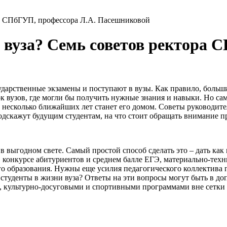
ра СПбГУП, профессора Л.А. Пасешниковой
 вуза? Семь советов ректора 
дарственные экзамены и поступают в вузы. Как правило, больш
сок вузов, где могли бы получить нужные знания и навыки. Но с
а несколько ближайших лет станет его домом. Советы руководит
скажут будущим студентам, на что стоит обращать внимание пр
в выгодном свете. Самый простой способ сделать это – дать ка
, конкурсе абитуриентов и среднем балле ЕГЭ, материально-техн
о образования. Нужны еще усилия педагогического коллектива 
студенты в жизни вуза? Ответы на эти вопросы могут быть в до
культурно-досуговыми и спортивными программами вне сетки уч