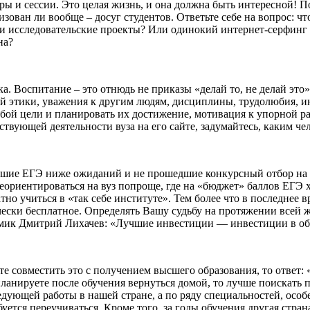
ры и сессии. Это целая жизнь, и она должна быть интересной! По
зован ли вообще – досуг студентов. Ответьте себе на вопрос: что
и исследовательские проекты? Или одинокий интернет-серфинг п
на?
а. Воспитание – это отнюдь не приказы «делай то, не делай эт
ой этики, уважения к другим людям, дисциплины, трудолюбия, 
обой цели и планировать их достижение, мотивация к упорной ра
ствующей деятельности вуза на его сайте, задумайтесь, каким ч
шие ЕГЭ ниже ожиданий и не прошедшие конкурсный отбор на б
реориентироваться на вуз попроще, где на «бюджет» баллов ЕГЭ х
атно учиться в «так себе институте». Тем более что в последнее
ски бесплатное. Определять Вашу судьбу на протяжении всей жиз
демик Дмитрий Лихачев: «Лучшие инвестиции — инвестиции в об
те совместить это с получением высшего образования, то ответ:
ланируете после обучения вернуться домой, то лучше поискать п
ующей работы в нашей стране, а по ряду специальностей, особ
уется переучиваться. Кроме того, за годы обучения другая стран