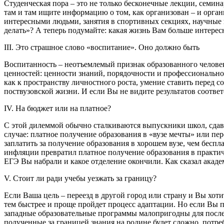
Студенческая пора – это не только бесконечные лекции, семина
там и там ищите информацию о том, как организован – и органи
интересными людьми, занятия в спортивных секциях, научные 
делать»? А теперь подумайте: какая жизнь Вам больше интерес
III. Это страшное слово «воспитание». Оно должно быть
Воспитанность – неотъемлемый признак образованного человек
ценностей: ценности знаний, порядочности и профессиональн
как к пространству личностного роста, умение ставить перед с
поствузовской жизни. И если Вы не видите результатов соответ
IV. На бюджет или на платное?
С этой дилеммой обычно сталкиваются выпускники школ, сдав
случае: платное получение образования в «вузе мечты» или пе
заплатить за получение образования в хорошем вузе, чем беспл
инфляции превратил платное получение образования в практиче
ЕГЭ Вы набрали и какое отделение окончили. Как сказал ака
V. Стоит ли ради учебы уезжать за границу?
Если Ваша цель – переезд в другой город или страну и Вы хоти
тем быстрее и проще пройдет процесс адаптации. Но если Вы п
западные образовательные программы малопригодны для послед
полученные за границей знания на родине будет сложно, потреб