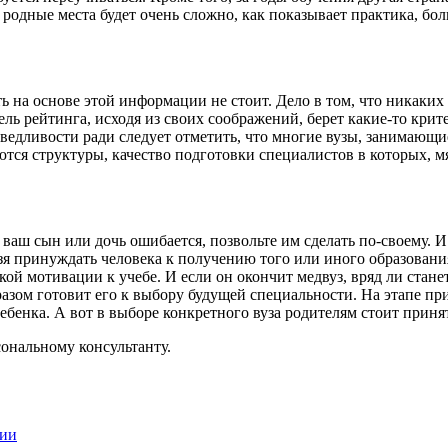
 в родные места будет очень сложно, как показывает практика, б
 на основе этой информации не стоит. Дело в том, что никаки
ель рейтинга, исходя из своих соображений, берет какие-то крит
дливости ради следует отметить, что многие вузы, занимающие
ся структуры, качество подготовки специалистов в которых, мя
 ваш сын или дочь ошибается, позвольте им сделать по-своему. 
я принуждать человека к получению того или иного образования
ой мотивации к учебе. И если он окончит медвуз, вряд ли стан
бразом готовит его к выбору будущей специальности. На этапе п
бенка. А вот в выборе конкретного вуза родителям стоит принят
ональному консультанту.
ции