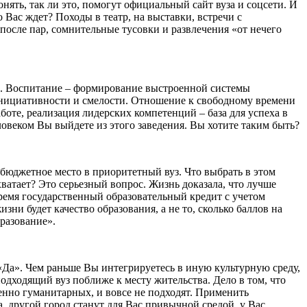
нять, так ли это, помогут официальный сайт вуза и соцсети. И
 Вас ждет? Походы в театр, на выставки, встречи с
осле пар, сомнительные тусовки и развлечения «от нечего
о». Воспитание – формирование выстроенной системы
инициативности и смелости. Отношение к свободному времени
боте, реализация лидерских компетенций – база для успеха в
еловеком Вы выйдете из этого заведения. Вы хотите таким быть?
юджетное место в приоритетный вуз. Что выбрать в этом
ватает? Это серьезный вопрос. Жизнь доказала, что лучше
 время государственный образовательный кредит с учетом
ни будет качество образования, а не то, сколько баллов на
разование».
 «Да». Чем раньше Вы интегрируетесь в иную культурную среду,
одходящий вуз поближе к месту жительства. Дело в том, что
енно гуманитарных, и вовсе не подходят. Применить
а, другой город станут для Вас привычной средой, у Вас